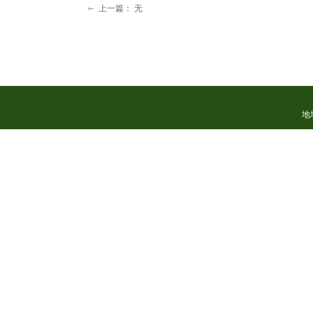
上一篇：
无
ꂃ
地