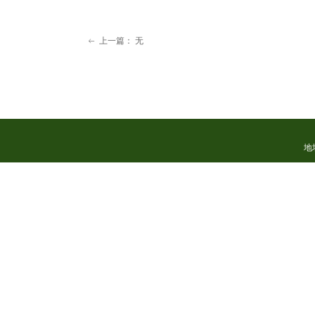
上一篇：
无
ꂃ
地