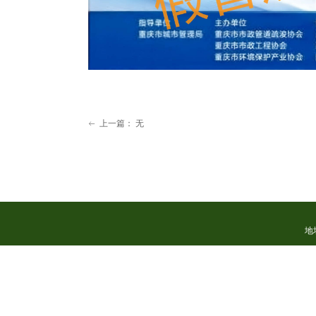
上一篇：
无
ꂃ
地