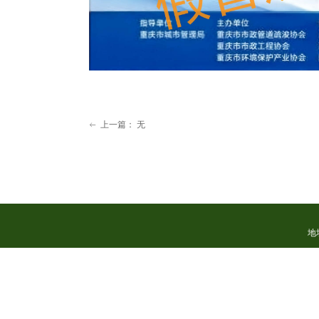
上一篇：
无
ꂃ
地