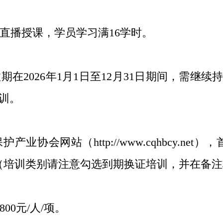
直播授课，学员学习满
16
学时。
期在
2026
年
1
月
1
日至
12
月
31
日期间，需继续
训。
护产业协会网站（
http://www.cqhbcy.net
），
（培训类别请注意勾选到期换证培训，并在备
800
元/人/项。