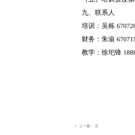
九、联系人
培训：吴栋
67072
财务：朱渝
67071
教学：徐圯锋
188
上一篇：
无
ꂃ