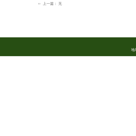
上一篇：
无
ꂃ
地