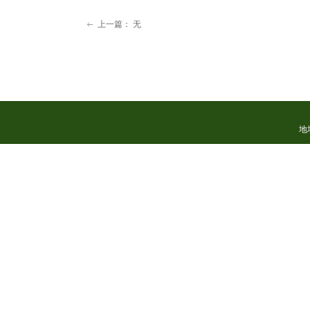
上一篇：
无
ꂃ
地